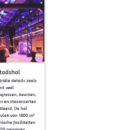
Stadshal
riële details zoals
nt veel
ngressen, beurzen,
en en staconcerten
iteerd. De hal
rvlak van 1800 m²
ische faciliteiten
1750 personen