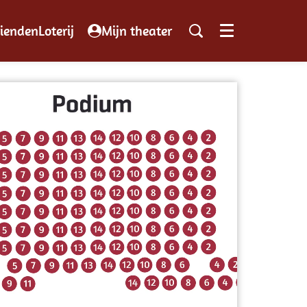
iendenLoterij
Mijn theater
Menu