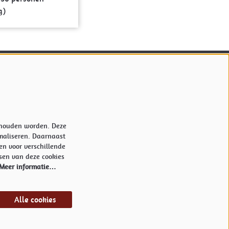
g)
Volg ons
Meld je aan voor onze nieuwsbrief.
nthouden worden. Deze
maliseren. Daarnaast
Inschrijven
en voor verschillende
sen van deze cookies
Meer informatie…
Alle cookies