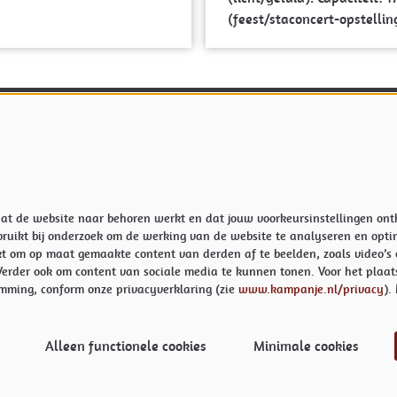
(feest/staconcert-opstellin
koop en informatie:
Meer info
tijden
Privacyverklaring & Cookies
er
de actuele openingstijden van de
Techniek
e
Vacatures
veren@kampanje.nl
 dat de website naar behoren werkt en dat jouw voorkeursinstellingen o
ruikt bij onderzoek om de werking van de website te analyseren en opti
t om op maat gemaakte content van derden af te beelden, zoals video’s 
erder ook om content van sociale media te kunnen tonen. Voor het plaat
mming, conform onze privacyverklaring (zie
www.kampanje.nl/privacy
).
Alleen functionele cookies
Minimale cookies