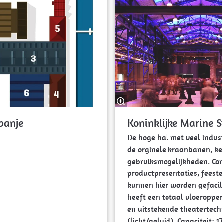
panje
Koninklijke Marine 
De hoge hal met veel indust
de orginele kraanbanen, ke
gebruiksmogelijkheden. Co
productpresentaties, feest
kunnen hier worden gefacil
heeft een totaal vloeroppe
en uitstekende theatertechn
(licht/geluid). Capaciteit: 