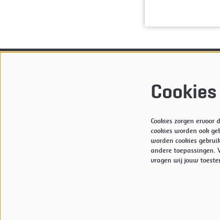
Theater de Kampanje
Ticketver
Cookies
Willemsoord 63
openings
1781 AS DEN HELDER
Bekijk
hi
0223-674 664
Kampanj
info@kampanje.nl
M:
reser
Cookies zorgen ervoor
cookies worden ook geb
worden cookies gebruik
andere toepassingen. V
vragen wij jouw toeste