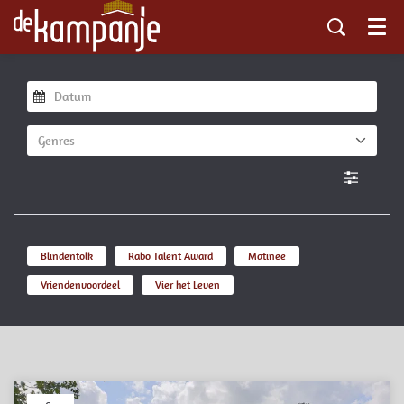
Menu
Genres
Blindentolk
Rabo Talent Award
Matinee
Vriendenvoordeel
Vier het Leven