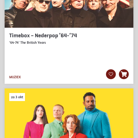
Timebox – Nederpop ’64-‘74
‘64-74’ The British Years
MUZIEK
za 3 okt