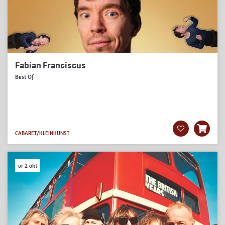
Fabian Franciscus
Best Of
CABARET/KLEINKUNST
vr 2 okt