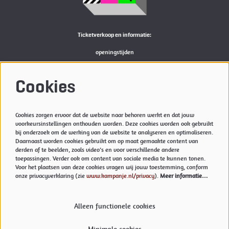
Ticketverkoop en informatie:
openingstijden
Bekijk
hier
de actuele openingstijden van de Kampanje
M:
reserveren@kampanje.nl
Cookies
Meer info
Cookies zorgen ervoor dat de website naar behoren werkt en dat jouw
Privacyverklaring & Cookies
voorkeursinstellingen onthouden worden. Deze cookies worden ook gebruikt
Techniek
bij onderzoek om de werking van de website te analyseren en optimaliseren.
Daarnaast worden cookies gebruikt om op maat gemaakte content van
Vacatures
derden af te beelden, zoals video’s en voor verschillende andere
toepassingen. Verder ook om content van sociale media te kunnen tonen.
Voor het plaatsen van deze cookies vragen wij jouw toestemming, conform
onze privacyverklaring (zie
www.kampanje.nl/privacy
).
Meer informatie…
Volg ons
Alleen functionele cookies