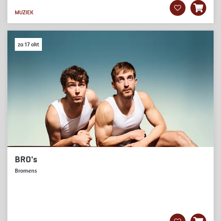
MUZIEK
za 17 okt
BRO's
Bromens