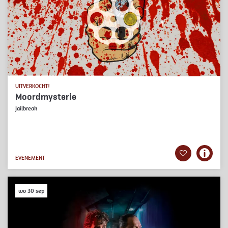
UITVERKOCHT!
Moordmysterie
Jailbreak
EVENEMENT
wo 30 sep