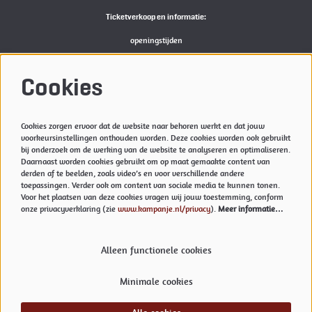
Ticketverkoop en informatie:
openingstijden
Bekijk
hier
de actuele openingstijden van de Kampanje
M:
reserveren@kampanje.nl
Cookies
Meer info
Cookies zorgen ervoor dat de website naar behoren werkt en dat jouw
Privacyverklaring & Cookies
voorkeursinstellingen onthouden worden. Deze cookies worden ook gebruikt
Techniek
bij onderzoek om de werking van de website te analyseren en optimaliseren.
Daarnaast worden cookies gebruikt om op maat gemaakte content van
Vacatures
derden af te beelden, zoals video’s en voor verschillende andere
toepassingen. Verder ook om content van sociale media te kunnen tonen.
Voor het plaatsen van deze cookies vragen wij jouw toestemming, conform
onze privacyverklaring (zie
www.kampanje.nl/privacy
).
Meer informatie…
Volg ons
Alleen functionele cookies
Minimale cookies
Meld je aan voor onze nieuwsbrief.