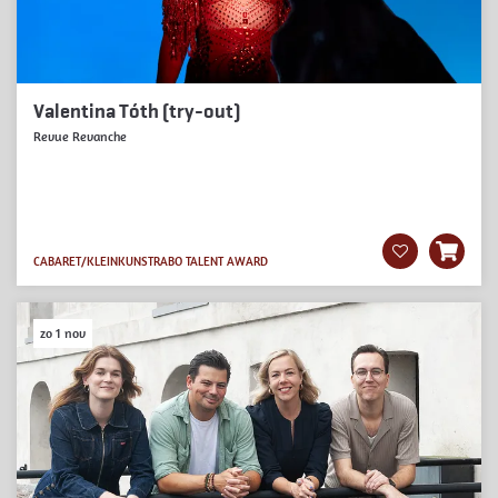
Valentina Tóth (try-out)
Revue Revanche
CABARET/KLEINKUNST
RABO TALENT AWARD
zo 1 nov