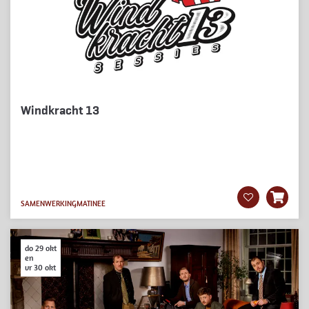
Windkracht 13
SAMENWERKING
MATINEE
do 29 okt
en
vr 30 okt