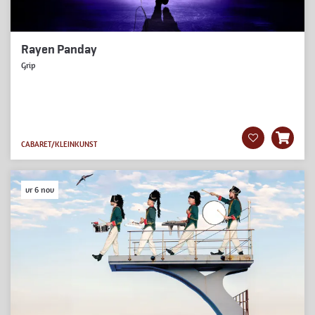
Rayen Panday
Grip
CABARET/KLEINKUNST
vr 6 nov