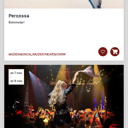
Percossa
Bommetje!
MUZIEK
MUSICAL/MUZIEKTHEATER/SHOW
za 7 nov
-
zo 8 nov