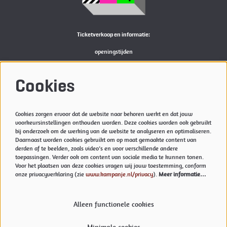
Ticketverkoop en informatie:
openingstijden
Bekijk
hier
de actuele openingstijden van de Kampanje
M:
reserveren@kampanje.nl
Cookies
Meer info
Cookies zorgen ervoor dat de website naar behoren werkt en dat jouw
Privacyverklaring & Cookies
voorkeursinstellingen onthouden worden. Deze cookies worden ook gebruikt
Techniek
bij onderzoek om de werking van de website te analyseren en optimaliseren.
Daarnaast worden cookies gebruikt om op maat gemaakte content van
Vacatures
derden af te beelden, zoals video’s en voor verschillende andere
toepassingen. Verder ook om content van sociale media te kunnen tonen.
Voor het plaatsen van deze cookies vragen wij jouw toestemming, conform
onze privacyverklaring (zie
www.kampanje.nl/privacy
).
Meer informatie…
Volg ons
Alleen functionele cookies