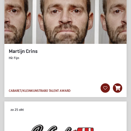
Martijn Crins
Hè Fijn
CABARET/KLEINKUNST
RABO TALENT AWARD
zo 25 okt