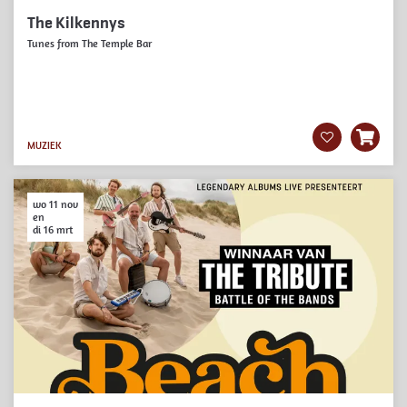
The Kilkennys
Tunes from The Temple Bar
MUZIEK
wo 11 nov
en
di 16 mrt