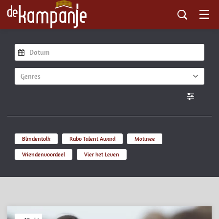
Menu
Genres
Blindentolk
Rabo Talent Award
Matinee
Vriendenvoordeel
Vier het Leven