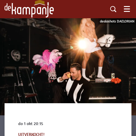
Menu
dealoshots DAELORIAN
do 1 okt
20:15
UITVERKOCHT!