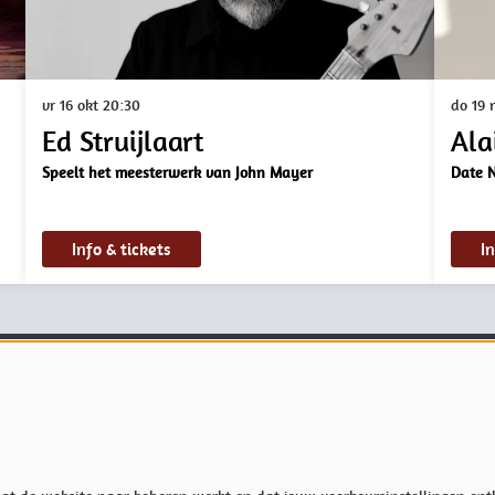
vr 16 okt
20:30
do 19
Ed Struijlaart
Ala
Speelt het meesterwerk van John Mayer
Date N
Info & tickets
In
koop en informatie:
Meer info
tijden
Privacyverklaring & Cookies
er
de actuele openingstijden van de
Techniek
e
Vacatures
veren@kampanje.nl