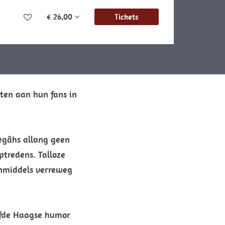
€ 26,00
Tickets
en aan hun fans in
ègâhs allang geen
tredens. Talloze
inmiddels verreweg
iefde Haagse humor