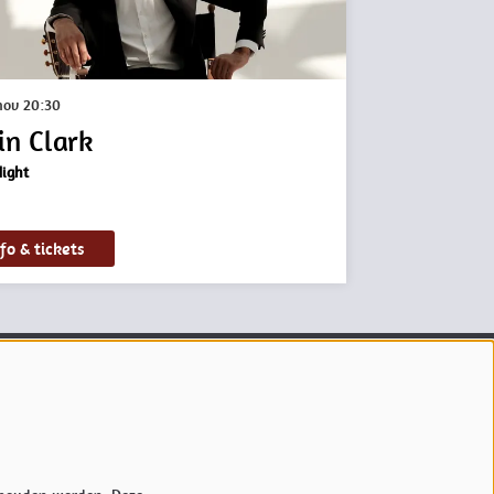
 nov
20:30
in Clark
ight
fo & tickets
Volg ons
Meld je aan voor onze nieuwsbrief.