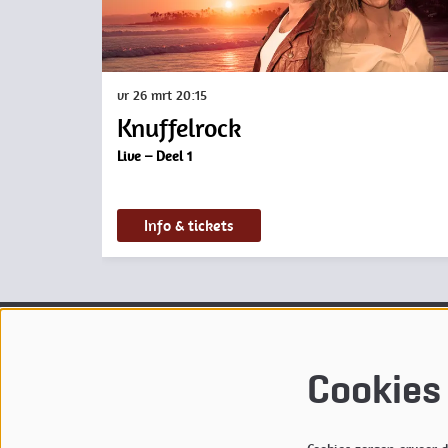
vr 26 mrt
20:15
Knuffelrock
Live – Deel 1
Info & tickets
Theater de Kampanje
Ticketver
Cookies
Willemsoord 63
openings
1781 AS DEN HELDER
Bekijk
hi
0223-674 664
Kampanj
info@kampanje.nl
M:
reser