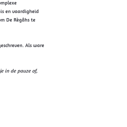
omplexe
is en vaardigheid
 om De Règâhs te
geschreven. Als ware
je in de pauze of,