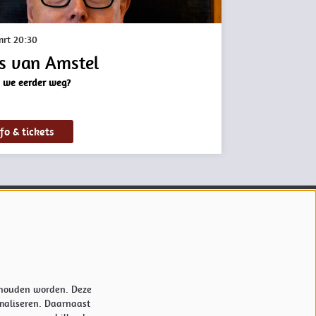
mrt
20:30
s van Amstel
 we eerder weg?
fo & tickets
Volg ons
Meld je aan voor onze nieuwsbrief.
nthouden worden. Deze
maliseren. Daarnaast
Inschrijven