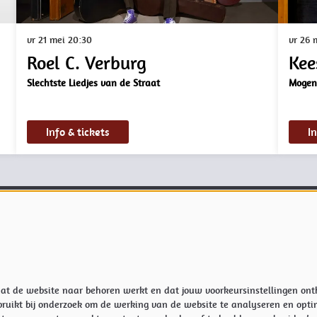
vr 21 mei
20:30
vr 26 
Roel C. Verburg
Kee
Slechtste Liedjes van de Straat
Mogen
Info & tickets
In
koop en informatie:
Meer info
tijden
Privacyverklaring & Cookies
er
de actuele openingstijden van de
Techniek
e
Vacatures
veren@kampanje.nl
 dat de website naar behoren werkt en dat jouw voorkeursinstellingen o
ruikt bij onderzoek om de werking van de website te analyseren en opti