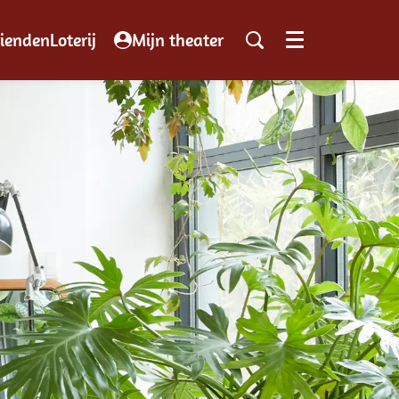
iendenLoterij
Mijn theater
Menu