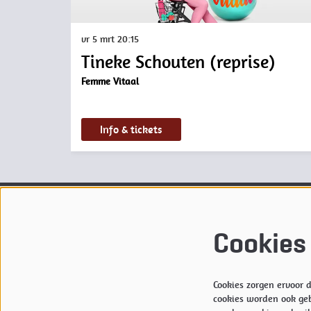
vr 5 mrt
20:15
Tineke Schouten (reprise)
Femme Vitaal
Info & tickets
Theater de Kampanje
Ticketver
Cookies
Willemsoord 63
openings
1781 AS DEN HELDER
Bekijk
hi
0223-674 664
Kampanj
info@kampanje.nl
M:
reser
Cookies zorgen ervoor
cookies worden ook geb