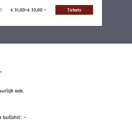
€ 31,00–€ 33,00
Tickets
"
urlijk ook.
bullshit'. -