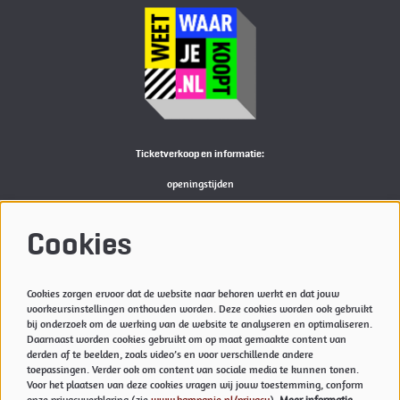
Ticketverkoop en informatie:
openingstijden
Bekijk
hier
de actuele openingstijden van de Kampanje
M:
reserveren@kampanje.nl
Cookies
Meer info
Cookies zorgen ervoor dat de website naar behoren werkt en dat jouw
Privacyverklaring & Cookies
voorkeursinstellingen onthouden worden. Deze cookies worden ook gebruikt
Techniek
bij onderzoek om de werking van de website te analyseren en optimaliseren.
Daarnaast worden cookies gebruikt om op maat gemaakte content van
Vacatures
derden af te beelden, zoals video’s en voor verschillende andere
toepassingen. Verder ook om content van sociale media te kunnen tonen.
Voor het plaatsen van deze cookies vragen wij jouw toestemming, conform
onze privacyverklaring (zie
www.kampanje.nl/privacy
).
Meer informatie…