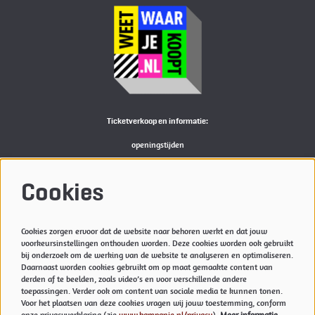
Ticketverkoop en informatie:
openingstijden
Bekijk
hier
de actuele openingstijden van de Kampanje
M:
reserveren@kampanje.nl
Cookies
Meer info
Cookies zorgen ervoor dat de website naar behoren werkt en dat jouw
Privacyverklaring & Cookies
voorkeursinstellingen onthouden worden. Deze cookies worden ook gebruikt
Techniek
bij onderzoek om de werking van de website te analyseren en optimaliseren.
Daarnaast worden cookies gebruikt om op maat gemaakte content van
Vacatures
derden af te beelden, zoals video’s en voor verschillende andere
toepassingen. Verder ook om content van sociale media te kunnen tonen.
Voor het plaatsen van deze cookies vragen wij jouw toestemming, conform
onze privacyverklaring (zie
www.kampanje.nl/privacy
).
Meer informatie…