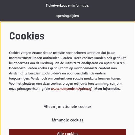
Ticketverkoop en informatie:
openingstijden
Bekijk
hier
de actuele openingstijden van de Kampanje
M:
reserveren@kampanje.nl
Cookies
Meer info
Cookies zorgen ervoor dat de website naar behoren werkt en dat jouw
Privacyverklaring & Cookies
voorkeursinstellingen onthouden worden. Deze cookies worden ook gebruikt
Techniek
bij onderzoek om de werking van de website te analyseren en optimaliseren.
Daarnaast worden cookies gebruikt om op maat gemaakte content van
Vacatures
derden af te beelden, zoals video’s en voor verschillende andere
toepassingen. Verder ook om content van sociale media te kunnen tonen.
Voor het plaatsen van deze cookies vragen wij jouw toestemming, conform
onze privacyverklaring (zie
www.kampanje.nl/privacy
).
Meer informatie…
Volg ons
Alleen functionele cookies
Minimale cookies
Meld je aan voor onze nieuwsbrief.
Inschrijven
Alle cookies