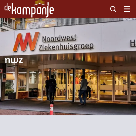
Menu
nwz