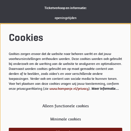
Ticketverkoop en informatie:
openingstijden
Bekijk
hier
de actuele openingstijden van de Kampanje
M:
reserveren@kampanje.nl
Cookies
Meer info
Cookies zorgen ervoor dat de website naar behoren werkt en dat jouw
Privacyverklaring & Cookies
voorkeursinstellingen onthouden worden. Deze cookies worden ook gebruikt
Techniek
bij onderzoek om de werking van de website te analyseren en optimaliseren.
Daarnaast worden cookies gebruikt om op maat gemaakte content van
Vacatures
derden af te beelden, zoals video’s en voor verschillende andere
toepassingen. Verder ook om content van sociale media te kunnen tonen.
Voor het plaatsen van deze cookies vragen wij jouw toestemming, conform
onze privacyverklaring (zie
www.kampanje.nl/privacy
).
Meer informatie…
Volg ons
Alleen functionele cookies
Minimale cookies
Meld je aan voor onze nieuwsbrief.