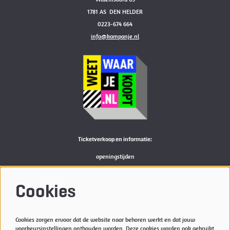
1781 AS DEN HELDER
0223-674 664
info@kampanje.nl
Ticketverkoop en informatie:
openingstijden
Bekijk
hier
de actuele openingstijden van de Kampanje
M:
reserveren@kampanje.nl
Cookies
Meer info
Cookies zorgen ervoor dat de website naar behoren werkt en dat jouw
Privacyverklaring & Cookies
voorkeursinstellingen onthouden worden. Deze cookies worden ook gebruikt