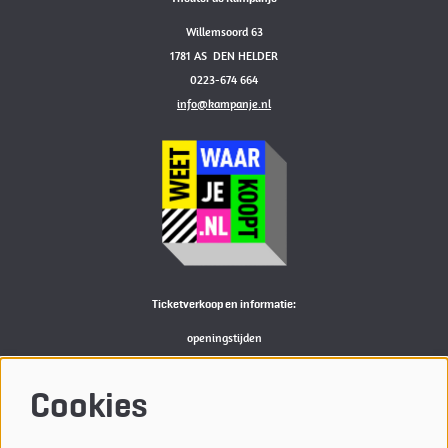
Willemsoord 63
1781 AS DEN HELDER
0223-674 664
info@kampanje.nl
Ticketverkoop en informatie:
openingstijden
Bekijk
hier
de actuele openingstijden van de Kampanje
M:
reserveren@kampanje.nl
Cookies
Meer info