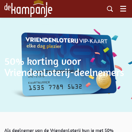
Menu
50% korting voor
VriendenLoterij-deelnemers
Als deelnemer van de VriendenLoterij kun je met 50%