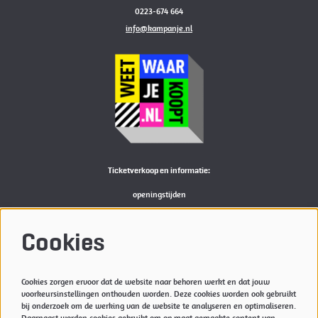
0223-674 664
info@kampanje.nl
Ticketverkoop en informatie:
openingstijden
Bekijk
hier
de actuele openingstijden van de Kampanje
M:
reserveren@kampanje.nl
Cookies
Meer info
Cookies zorgen ervoor dat de website naar behoren werkt en dat jouw
Privacyverklaring & Cookies
voorkeursinstellingen onthouden worden. Deze cookies worden ook gebruikt
Techniek
bij onderzoek om de werking van de website te analyseren en optimaliseren.
Daarnaast worden cookies gebruikt om op maat gemaakte content van